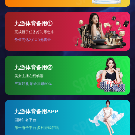
在线咨询
在线咨询
电话沟通
86-574-63473128
微信咨询
扫一扫添加
动力姐姐微信
TOP
捷豹起重机械 >