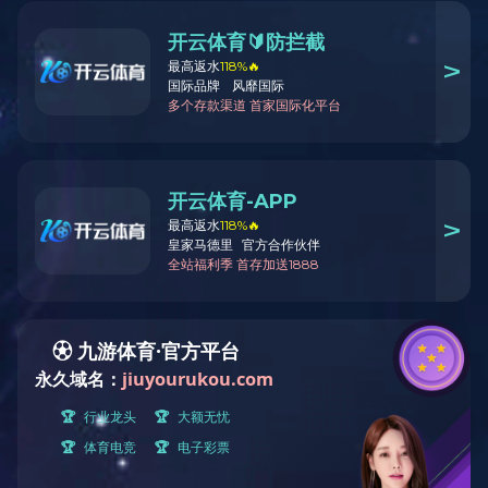
J9九游登录(中国)有限公司官网
起重机械类
加工能力

设计能力
制造能力
检测能力
新闻中心
J9九游登录(中国)有限公司官网

搜索
确认