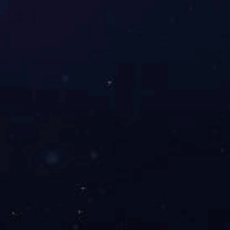
///
加工能力
设计能力
制造能力
检测能力
///
新闻中心
公司新闻
地址: 宁波杭州湾新区（慈溪市）庵东镇沿江路258号
手机: 18067158288 (国际-陆经理) /
18067158995 (国内-苗经理)
/
传真: +86-574-6347 3688
网址：Http: //www.elmsport.com
/
国际: yxwm@chinahuabiao.com
国内: mjm@chinahuabiao.com
© 2020 J9九游登录(中国)有限公司官网版权所有 /
浙ICP备
19003241号
/
网站建设：中企动力
宁波