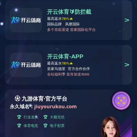
J9九游登录(中国)有限公司官网
起重机械类
加工能力

设计能力
制造能力
检测能力
新闻中心
J9九游登录(中国)有限公司官网

搜索
确认