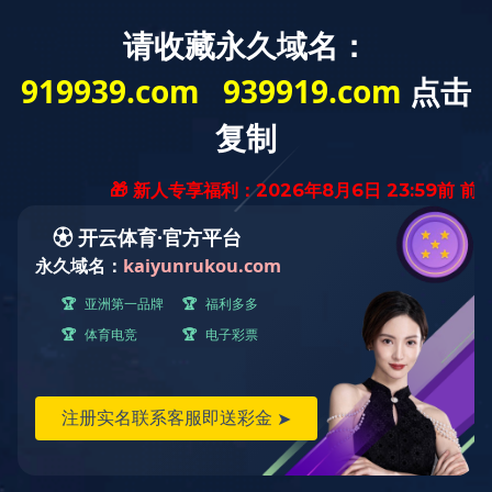

首页
关于我们

公司介绍
企业文化
荣誉资质
产品中心

发动机部件类
汽车部件类