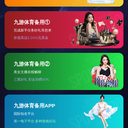
电话沟通
86-574-63473128
微信咨询
扫一扫添加
动力姐姐微信
TOP
捷豹起重机械 >
///
关于我们
公司介绍
企业文化