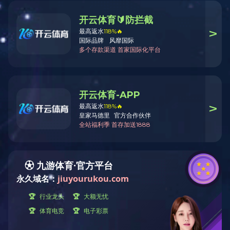
J9九游登录(中国)有限公司官网
起重机械类
加工能力

设计能力
制造能力
检测能力
新闻中心
J9九游登录(中国)有限公司官网

搜索
确认