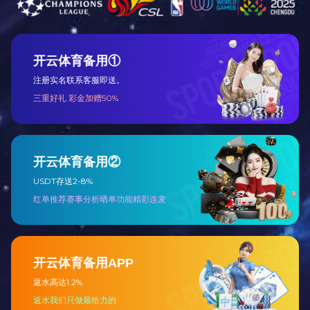
在线咨询


上一个
凸轮销
下一个
惰齿轴
暂时没有内容信息显示
请先在网站后台添加数据记录。
在线咨询
在线咨询