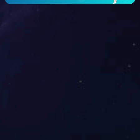
资质荣誉
///
产品中心
发动机部件类
汽车部件类
J9九游登录(中国)有限公司官网
起重机械类
动力总成
///
加工能力
设计能力
制造能力
检测能力