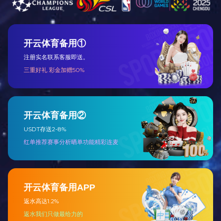
在线咨询


上一个
蜗杆轴
下一个
油泵盖&滤网
暂时没有内容信息显示
请先在网站后台添加数据记录。
在线咨询
在线咨询