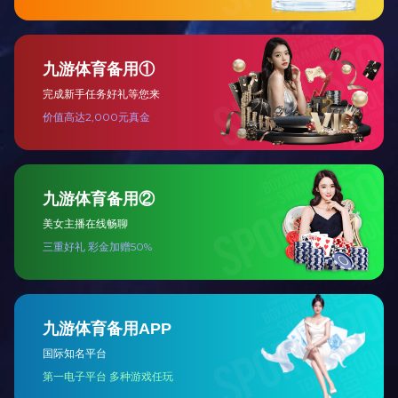
电话沟通
86-574-63473128
微信咨询
扫一扫添加
动力姐姐微信
TOP
捷豹起重机械 >
///
关于我们
公司介绍
企业文化