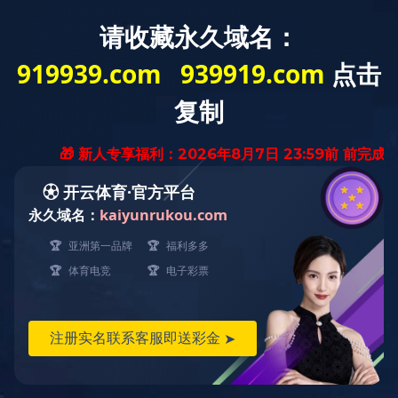

首页
关于我们

公司介绍
企业文化
荣誉资质
产品中心

发动机部件类
汽车部件类