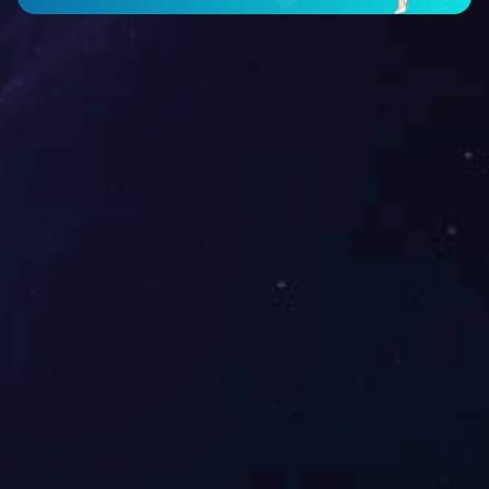
资质荣誉
///
产品中心
发动机部件类
汽车部件类
J9九游登录(中国)有限公司官网
起重机械类
动力总成
///
加工能力
设计能力
制造能力
检测能力