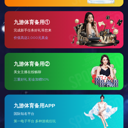
浏览量
:
1000
关键字
:
编号:
A-003
偏心轴
查看详情
编号:
A-003
浏览量
:
1000
关键字
:
编号:
A-004
轴套
查看详情
编号:
A-004
浏览量
:
1000